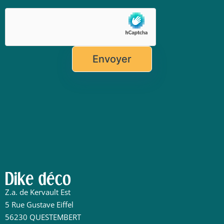
Veuillez
laisser
ce
champ
vide.
Dike déco
Z.a. de Kervault Est
5 Rue Gustave Eiffel
56230 QUESTEMBERT