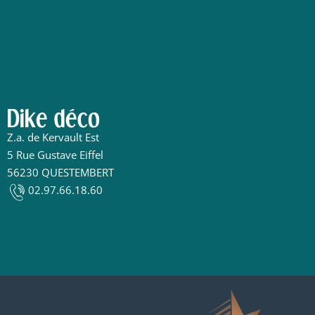
laisser
ce
champ
vide.
Dike déco
Z.a. de Kervault Est
5 Rue Gustave Eiffel
56230 QUESTEMBERT
02.97.66.18.60